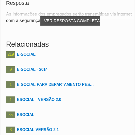
Resposta
As informações dos empregados serão transmitidas via internet
com a segurança do certificado digital...
VER RESPOSTA COMPLETA
Relacionadas
219
E-SOCIAL
9
E-SOCIAL - 2014
1
E-SOCIAL PARA DEPARTAMENTO PES...
1
ESOCIAL - VERSÃO 2.0
85
ESOCIAL
3
ESOCIAL VERSÃO 2.1