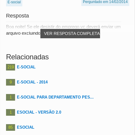
Perguntado em 14/02/2014
E-social
Resposta
Boa noite! Se ele desistir do emprego vc deverá enviar um
arquivo excluindo a admissão dele na empr...
VER RESPOSTA COMPLETA
Relacionadas
219
E-SOCIAL
9
E-SOCIAL - 2014
1
E-SOCIAL PARA DEPARTAMENTO PES...
1
ESOCIAL - VERSÃO 2.0
85
ESOCIAL