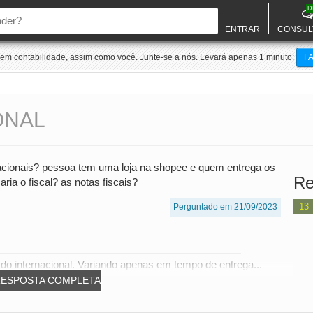
D
ENTRAR
CONSUL
m contabilidade, assim como você. Junte-se a nós. Levará apenas 1 minuto:
F
ONAL
acionais? pessoa tem uma loja na shopee e quem entrega os
Re
ria o fiscal? as notas fiscais?
13
Perguntado em 21/09/2023
do internacional. Variando apenas em tempo de entrega...
RESPOSTA COMPLETA