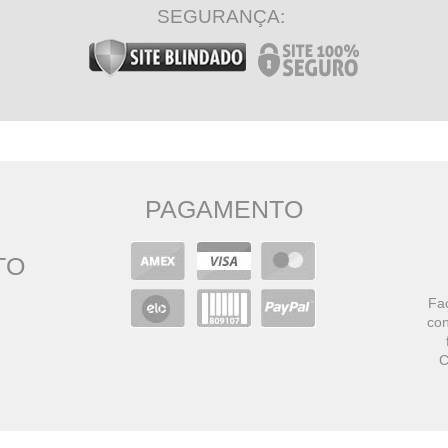
SEGURANÇA:
PAGAMENTO
TO
Faç
con
C