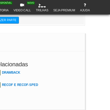
ISPONÍVEL
NOVO
TORIA
VIDEO CALL
TRILHAS
SEJA PREMIUM
AJUDA
AZER PARTE
lacionadas
DRAWBACK
RECOF E RECOF-SPED