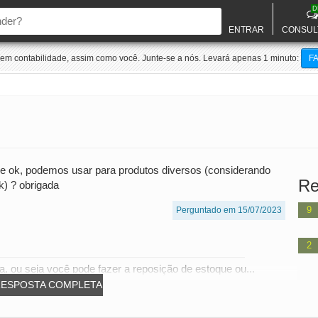
D
ENTRAR
CONSUL
m contabilidade, assim como você. Junte-se a nós. Levará apenas 1 minuto:
F
de ok, podemos usar para produtos diversos (considerando
Re
) ? obrigada
9
Perguntado em 15/07/2023
2
, ou seja você pode fazer a reposição de estoque ou...
RESPOSTA COMPLETA