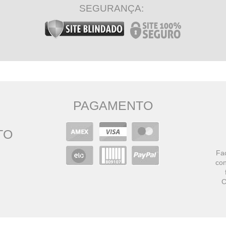
SEGURANÇA:
PAGAMENTO
TO
Faç
con
C