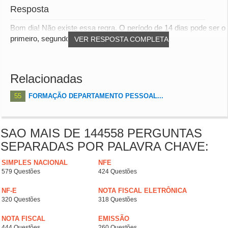
Resposta
Bom dia! Não existe essa regra. O período de 14 dias pode ser o
primeiro, segundo ou terceiro.
VER RESPOSTA COMPLETA
Relacionadas
55
FORMAÇÃO DEPARTAMENTO PESSOAL...
SAO MAIS DE 144558 PERGUNTAS
SEPARADAS POR PALAVRA CHAVE:
SIMPLES NACIONAL
NFE
579 Questões
424 Questões
NF-E
NOTA FISCAL ELETRÔNICA
320 Questões
318 Questões
NOTA FISCAL
EMISSÃO
444 Questões
260 Questões