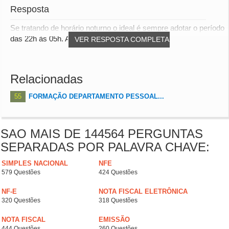
Resposta
Se tratando de horário noturno o ideal é sempre adotar o período
das 22h às 05h. A Contagem desse ho...
VER RESPOSTA COMPLETA
Relacionadas
55
FORMAÇÃO DEPARTAMENTO PESSOAL...
SAO MAIS DE 144564 PERGUNTAS
SEPARADAS POR PALAVRA CHAVE:
SIMPLES NACIONAL
NFE
579 Questões
424 Questões
NF-E
NOTA FISCAL ELETRÔNICA
320 Questões
318 Questões
NOTA FISCAL
EMISSÃO
444 Questões
260 Questões