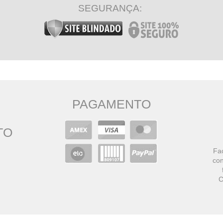
SEGURANÇA:
PAGAMENTO
TO
Faç
con
C