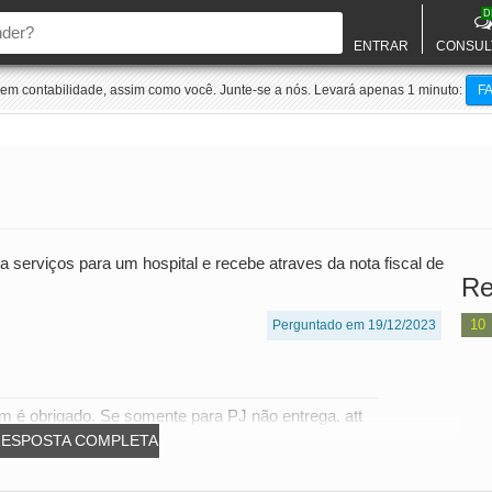
D
ENTRAR
CONSUL
m contabilidade, assim como você. Junte-se a nós. Levará apenas 1 minuto:
F
 serviços para um hospital e recebe atraves da nota fiscal de
Re
10
Perguntado em 19/12/2023
im é obrigado. Se somente para PJ não entrega. att
RESPOSTA COMPLETA