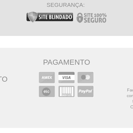
SEGURANÇA:
PAGAMENTO
TO
Faç
con
C