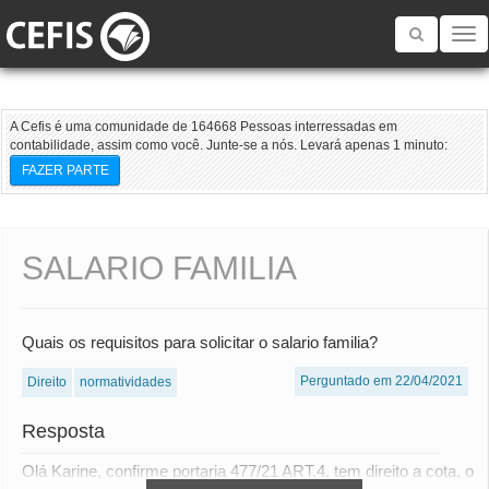
Toggle
navigatio
A Cefis é uma comunidade de 164668 Pessoas interressadas em
contabilidade, assim como você. Junte-se a nós. Levará apenas 1 minuto:
FAZER PARTE
SALARIO FAMILIA
Quais os requisitos para solicitar o salario familia?
Perguntado em 22/04/2021
Direito
normatividades
Resposta
Olá Karine, confirme portaria 477/21 ART.4, tem direito a cota, o