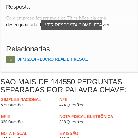
Resposta
Se a empresa faturar mais de 78 milhões ela está
desenquadrada do Presumido... Ou você quis dizer...
VER RESPOSTA COMPLETA
Relacionadas
6
DIPJ 2014 - LUCRO REAL E PRESU...
SAO MAIS DE 144550 PERGUNTAS
SEPARADAS POR PALAVRA CHAVE:
SIMPLES NACIONAL
NFE
579 Questões
424 Questões
NF-E
NOTA FISCAL ELETRÔNICA
320 Questões
318 Questões
NOTA FISCAL
EMISSÃO