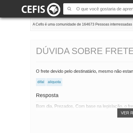
A Cefis é uma comunidade de 164673 Pessoas interressadas e
DÚVIDA SOBRE FRET
O frete devido pelo destinatário, mesmo não est
difal
aliquota
Resposta
Bom dia, Prezados, Com base na legislação, o fret
VER 