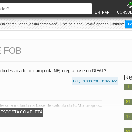
D
ENTRAR
CONSUL
m contabilidade, assim como você. Junte-se a nós. Levará apenas 1 minuto:
F
E FOB
ando destacado no campo da NF, integra base do DIFAL?
Re
Perguntado em 19/04/2022
1
81
e só é incluído na base de cálculo do ICMS próprio...
RESPOSTA COMPLETA
17
91