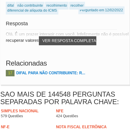
difal
não contribuinte
recolhimento
recolher
Perguntado em 12/02/2022
diferencial de alíquota do ICMS
Resposta
Olá. É um prazer interagir com você. Infelizmente não é possível
recuperar valores pagos de Difa...
VER RESPOSTA COMPLETA
Relacionadas
17
DIFAL PARA NÃO CONTRIBUINTE: R...
SAO MAIS DE 144548 PERGUNTAS
SEPARADAS POR PALAVRA CHAVE:
SIMPLES NACIONAL
NFE
579 Questões
424 Questões
NF-E
NOTA FISCAL ELETRÔNICA