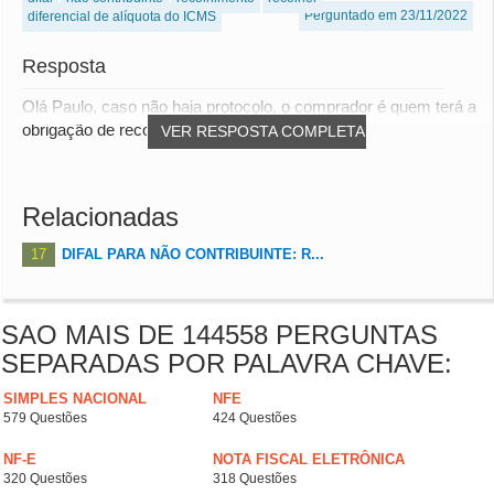
Perguntado em 23/11/2022
diferencial de alíquota do ICMS
Resposta
Olá Paulo, caso não haja protocolo, o comprador é quem terá a
obrigação de recolher o ICMS-ST na ent...
VER RESPOSTA COMPLETA
Relacionadas
17
DIFAL PARA NÃO CONTRIBUINTE: R...
SAO MAIS DE 144558 PERGUNTAS
SEPARADAS POR PALAVRA CHAVE:
SIMPLES NACIONAL
NFE
579 Questões
424 Questões
NF-E
NOTA FISCAL ELETRÔNICA
320 Questões
318 Questões