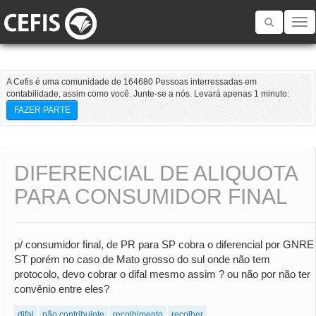
Toggle
navigatio
A Cefis é uma comunidade de 164680 Pessoas interressadas em
contabilidade, assim como você. Junte-se a nós. Levará apenas 1 minuto:
FAZER PARTE
DIFERENCIAL DE ALIQUOTA
PARA CONSUMIDOR FINAL
p/ consumidor final, de PR para SP cobra o diferencial por GNRE
ST porém no caso de Mato grosso do sul onde não tem
protocolo, devo cobrar o difal mesmo assim ? ou não por não ter
convênio entre eles?
difal
não contribuinte
recolhimento
recolher