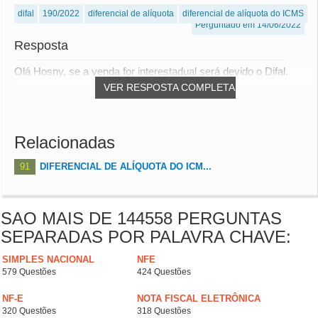
difal
190/2022
diferencial de alíquota
diferencial de alíquota do ICMS
Perguntado em 14/06/2022
Resposta
Olá Hosny, se a venda for interestadual será devido o Difal.
VER RESPOSTA COMPLETA
Relacionadas
91
DIFERENCIAL DE ALÍQUOTA DO ICM...
SAO MAIS DE 144558 PERGUNTAS
SEPARADAS POR PALAVRA CHAVE:
SIMPLES NACIONAL
NFE
579 Questões
424 Questões
NF-E
NOTA FISCAL ELETRÔNICA
320 Questões
318 Questões