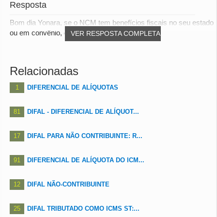
Resposta
Bom dia Yonara, se o NCM tem benefícios fiscais no seu estado
ou em convênio, deverá sim levar em co...
VER RESPOSTA COMPLETA
Relacionadas
1
DIFERENCIAL DE ALÍQUOTAS
81
DIFAL - DIFERENCIAL DE ALÍQUOT...
17
DIFAL PARA NÃO CONTRIBUINTE: R...
91
DIFERENCIAL DE ALÍQUOTA DO ICM...
12
DIFAL NÃO-CONTRIBUINTE
25
DIFAL TRIBUTADO COMO ICMS ST:...