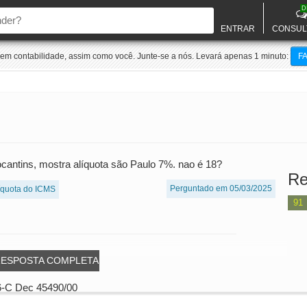
D
ENTRAR
CONSUL
m contabilidade, assim como você. Junte-se a nós. Levará apenas 1 minuto:
F
cantins, mostra alíquota são Paulo 7%. nao é 18?
Re
Perguntado em 05/03/2025
líquota do ICMS
91
RESPOSTA COMPLETA
56-C Dec 45490/00