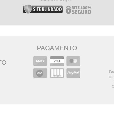
PAGAMENTO
TO
Faç
con
C