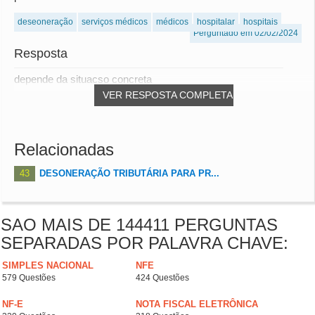
deseoneração
serviços médicos
médicos
hospitalar
hospitais
Perguntado em 02/02/2024
Resposta
depende da situacso concreta
VER RESPOSTA COMPLETA
Relacionadas
43
DESONERAÇÃO TRIBUTÁRIA PARA PR...
SAO MAIS DE 144411 PERGUNTAS
SEPARADAS POR PALAVRA CHAVE:
SIMPLES NACIONAL
NFE
579 Questões
424 Questões
NF-E
NOTA FISCAL ELETRÔNICA