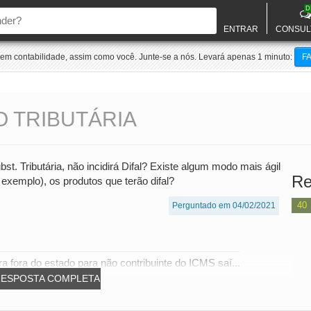
D
ENTRAR
CONSUL
m contabilidade, assim como você. Junte-se a nós. Levará apenas 1 minuto:
F
O TRIBUTÁRIA
. Tributária, não incidirá Difal? Existe algum modo mais ágil
Re
exemplo), os produtos que terão difal?
40
Perguntado em 04/02/2021
a fora do estado para não contribuinte do ICMS saí...
RESPOSTA COMPLETA