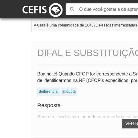
A Cefis é uma comunidade de 164671 Pessoas interressadas e
DIFAL E SUBSTITUIÇÃ
Boa noite! Quando CFOP for correspondente a Subst
de identificarmos na NF (CFOP's expecíficos, por 
deiferencial
alíquota
Resposta
Bom dia, incidirá sim, quando a mercadoria vai par
VER 