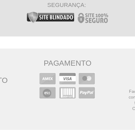
SEGURANÇA:
PAGAMENTO
TO
Faç
con
C