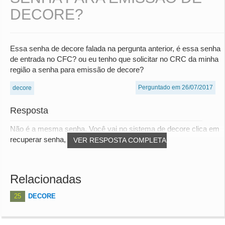
DECORE?
Essa senha de decore falada na pergunta anterior, é essa senha
de entrada no CFC? ou eu tenho que solicitar no CRC da minha
região a senha para emissão de decore?
Perguntado em 26/07/2017
decore
Resposta
Não é a mesma senha. Você vai no sistema de decore clica em
recuperar senha, informa o seu CPF, o si...
VER RESPOSTA COMPLETA
Relacionadas
25
DECORE