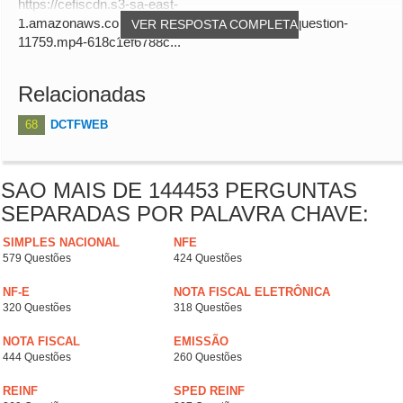
https://cefiscdn.s3-sa-east-
1.amazonaws.com/audio_answers/answer-for-question-
VER RESPOSTA COMPLETA
11759.mp4-618c1ef6788c...
Relacionadas
68
DCTFWEB
SAO MAIS DE 144453 PERGUNTAS
SEPARADAS POR PALAVRA CHAVE:
SIMPLES NACIONAL
NFE
579 Questões
424 Questões
NF-E
NOTA FISCAL ELETRÔNICA
320 Questões
318 Questões
NOTA FISCAL
EMISSÃO
444 Questões
260 Questões
REINF
SPED REINF