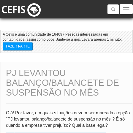
Toggle
navigatio
A Cefis é uma comunidade de 164697 Pessoas interressadas em
contabilidade, assim como você. Junte-se a nós. Levará apenas 1 minuto:
FAZER PARTE
PJ LEVANTOU
BALANÇO/BALANCETE DE
SUSPENSÃO NO MÊS
Olá! Por favor, em quais situações devem ser marcada a opção
"PJ levantou balanço/balancete de suspensão no mês"? É só
quando a empresa tiver prejuízo? Qual a base legal?