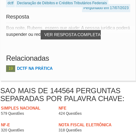
dctf
Declaração de Débitos e Créditos Tributários Federais
Perguntado em 17/07/2023
Resposta
Boa noite, Rubens, espero que ajude: A pessoa jurídica poderá
suspender ou reduzir o pagamento do...
VER RESPOSTA COMPLETA
Relacionadas
19
DCTF NA PRÁTICA
SAO MAIS DE 144564 PERGUNTAS
SEPARADAS POR PALAVRA CHAVE:
SIMPLES NACIONAL
NFE
579 Questões
424 Questões
NF-E
NOTA FISCAL ELETRÔNICA
320 Questões
318 Questões