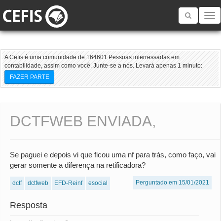
Toggle
navigatio
A Cefis é uma comunidade de 164601 Pessoas interressadas em
contabilidade, assim como você. Junte-se a nós. Levará apenas 1 minuto:
FAZER PARTE
DCTFWEB ENVIADA,
Se paguei e depois vi que ficou uma nf para trás, como faço, vai
gerar somente a diferença na retificadora?
Perguntado em 15/01/2021
dctf
dctfweb
EFD-Reinf
esocial
Resposta