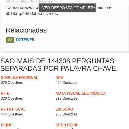
https://cefiscdn.s3-sa-east-
1.amazonaws.com/audio_answers/answer-for-question-
VER RESPOSTA COMPLETA
9519.mp4-600db8d7c7474...
Relacionadas
68
DCTFWEB
SAO MAIS DE 144308 PERGUNTAS
SEPARADAS POR PALAVRA CHAVE:
SIMPLES NACIONAL
NFE
579 Questões
424 Questões
NF-E
NOTA FISCAL ELETRÔNICA
320 Questões
318 Questões
NOTA FISCAL
EMISSÃO
444 Questões
260 Questões
REINF
SPED REINF