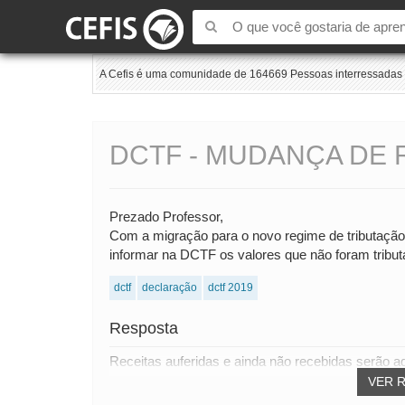
A Cefis é uma comunidade de 164669 Pessoas interressadas e
DCTF - MUDANÇA DE 
Prezado Professor,
Com a migração para o novo regime de tributaçã
informar na DCTF os valores que não foram tribut
dctf
declaração
dctf 2019
Resposta
Receitas auferidas e ainda não recebidas serão ad
VER 