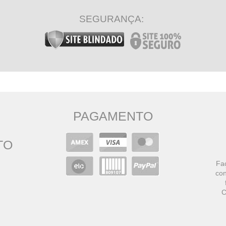
SEGURANÇA:
PAGAMENTO
TO
Faç
con
C