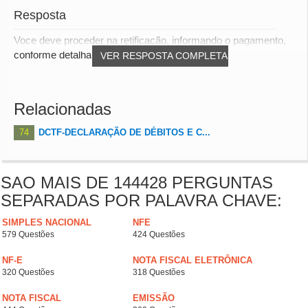
Resposta
Voce deve proceder na retificação, informando o pagamento,
conforme detalhado.
VER RESPOSTA COMPLETA
Relacionadas
74
DCTF-DECLARAÇÃO DE DÉBITOS E C...
SAO MAIS DE 144428 PERGUNTAS
SEPARADAS POR PALAVRA CHAVE:
SIMPLES NACIONAL
NFE
579 Questões
424 Questões
NF-E
NOTA FISCAL ELETRÔNICA
320 Questões
318 Questões
NOTA FISCAL
EMISSÃO