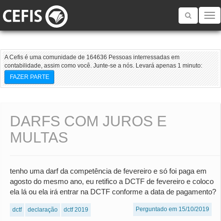
Toggle
navigatio
A Cefis é uma comunidade de 164636 Pessoas interressadas em
contabilidade, assim como você. Junte-se a nós. Levará apenas 1 minuto:
FAZER PARTE
DARFS COM JUROS E
MULTAS
tenho uma darf da competência de fevereiro e só foi paga em
agosto do mesmo ano, eu retifico a DCTF de fevereiro e coloco
ela lá ou ela irá entrar na DCTF conforme a data de pagamento?
Perguntado em 15/10/2019
dctf
declaração
dctf 2019