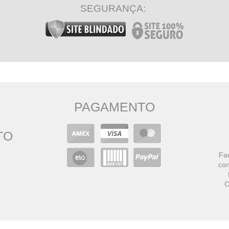
SEGURANÇA:
PAGAMENTO
TO
Faç
con
C