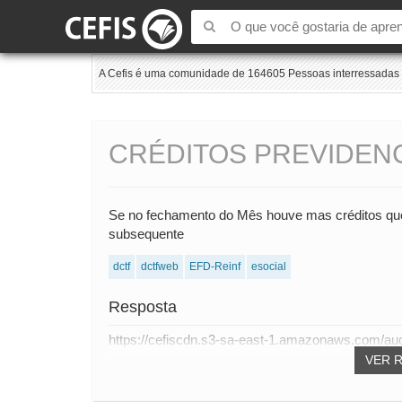
A Cefis é uma comunidade de 164605 Pessoas interressadas e
CRÉDITOS PREVIDENC
Se no fechamento do Mês houve mas créditos que 
subsequente
dctf
dctfweb
EFD-Reinf
esocial
Resposta
https://cefiscdn.s3-sa-east-1.amazonaws.com/au
VER 