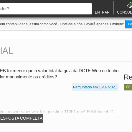
D
ENTRAR
CONSUL
m contabilidade, assim como você. Junte-se a nós. Levará apenas 1 minuto:
F
IAL
foi menor que o valor total da guia da DCTF-Web eu tenho
Re
ular manualmente os créditos?
68
Perguntado em 15/07/2021
dio_answers/answer-for-question-11061.mp4-60fd65ceeb21...
RESPOSTA COMPLETA