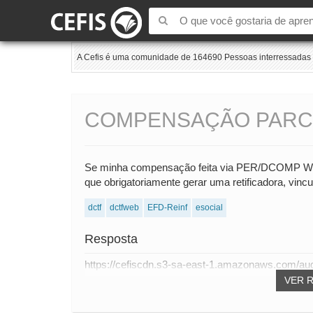
A Cefis é uma comunidade de 164690 Pessoas interressadas e
COMPENSAÇÃO PARC
Se minha compensação feita via PER/DCOMP WEB 
que obrigatoriamente gerar uma retificadora, vinc
dctf
dctfweb
EFD-Reinf
esocial
Resposta
https://cefiscdn.s3-sa-east-1.amazonaws.com/au
VER 