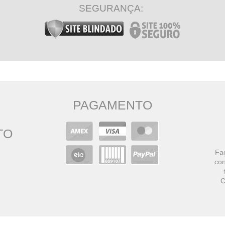
SEGURANÇA:
PAGAMENTO
TO
Faç
con
C