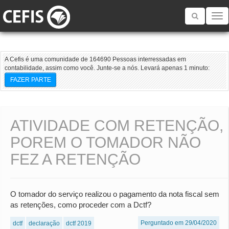
Toggle
navigatio
A Cefis é uma comunidade de 164690 Pessoas interressadas em
contabilidade, assim como você. Junte-se a nós. Levará apenas 1 minuto:
FAZER PARTE
ATIVIDADE COM RETENÇÃO,
POREM O TOMADOR NÃO
FEZ A RETENÇÃO
O tomador do serviço realizou o pagamento da nota fiscal sem
as retenções, como proceder com a Dctf?
Perguntado em 29/04/2020
dctf
declaração
dctf 2019