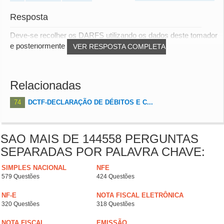
Resposta
Deve-se recolher os DARFS utilizando os dados deste tomador
e posteriormente enviar os mesmos, para...
VER RESPOSTA COMPLETA
Relacionadas
74
DCTF-DECLARAÇÃO DE DÉBITOS E C...
SAO MAIS DE 144558 PERGUNTAS
SEPARADAS POR PALAVRA CHAVE:
SIMPLES NACIONAL
NFE
579 Questões
424 Questões
NF-E
NOTA FISCAL ELETRÔNICA
320 Questões
318 Questões
NOTA FISCAL
EMISSÃO