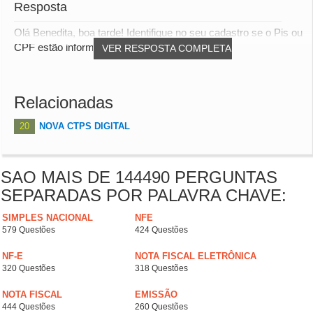
Resposta
Olá Benedita, boa tarde! Identifique no seu cadastro se o Pis ou
CPF estão informados corretamente n...
VER RESPOSTA COMPLETA
Relacionadas
20
NOVA CTPS DIGITAL
SAO MAIS DE 144490 PERGUNTAS
SEPARADAS POR PALAVRA CHAVE:
SIMPLES NACIONAL
NFE
579 Questões
424 Questões
NF-E
NOTA FISCAL ELETRÔNICA
320 Questões
318 Questões
NOTA FISCAL
EMISSÃO
444 Questões
260 Questões