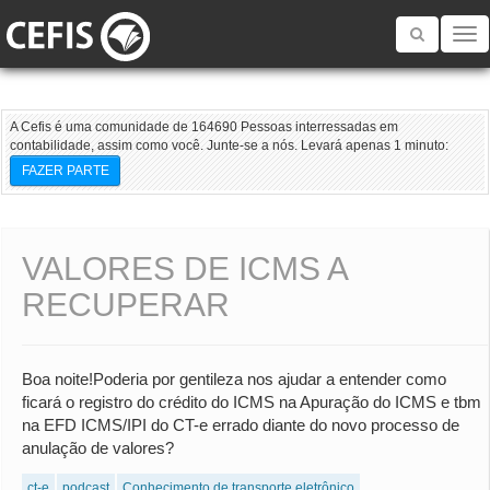
Toggle
navigatio
A Cefis é uma comunidade de 164690 Pessoas interressadas em
contabilidade, assim como você. Junte-se a nós. Levará apenas 1 minuto:
FAZER PARTE
VALORES DE ICMS A
RECUPERAR
Boa noite!Poderia por gentileza nos ajudar a entender como
ficará o registro do crédito do ICMS na Apuração do ICMS e tbm
na EFD ICMS/IPI do CT-e errado diante do novo processo de
anulação de valores?
ct-e
podcast
Conhecimento de transporte eletrônico