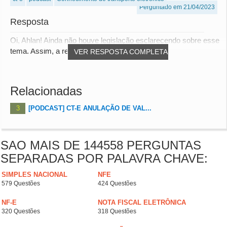
Perguntado em 21/04/2023
Resposta
Oi, Ahlan! Ainda não houve legislação esclarecendo sobre esse
tema. Assim, a recomendação é que cons...
VER RESPOSTA COMPLETA
Relacionadas
3
[PODCAST] CT-E ANULAÇÃO DE VAL...
SAO MAIS DE 144558 PERGUNTAS
SEPARADAS POR PALAVRA CHAVE:
SIMPLES NACIONAL
NFE
579 Questões
424 Questões
NF-E
NOTA FISCAL ELETRÔNICA
320 Questões
318 Questões