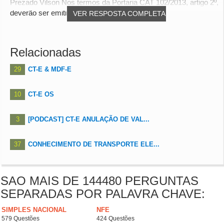
Prezado Vilson Nos termos da Portaria CAT 102/2013, artigo 2º,
deverão ser emitidos tantos MDF-e d...
VER RESPOSTA COMPLETA
Relacionadas
29
CT-E & MDF-E
10
CT-E OS
3
[PODCAST] CT-E ANULAÇÃO DE VAL...
37
CONHECIMENTO DE TRANSPORTE ELE...
SAO MAIS DE 144480 PERGUNTAS
SEPARADAS POR PALAVRA CHAVE:
SIMPLES NACIONAL
NFE
579 Questões
424 Questões