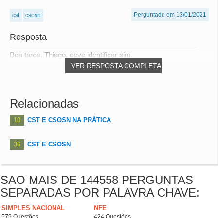
Perguntado em 13/01/2021
cst
csosn
Resposta
Boa tarde, Thiago, deve identificar sim.
VER RESPOSTA COMPLETA
Relacionadas
10
CST E CSOSN NA PRÁTICA
36
CST E CSOSN
SAO MAIS DE 144558 PERGUNTAS
SEPARADAS POR PALAVRA CHAVE:
SIMPLES NACIONAL
NFE
579 Questões
424 Questões