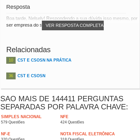
Resposta
Boa tarde, Nelsely! Respondendo a sua dúvida isso mesmo, por
ser empresa do simples nacional não é r...
VER RESPOSTA COMPLETA
Relacionadas
10
CST E CSOSN NA PRÁTICA
36
CST E CSOSN
SAO MAIS DE 144411 PERGUNTAS
SEPARADAS POR PALAVRA CHAVE:
SIMPLES NACIONAL
NFE
579 Questões
424 Questões
NF-E
NOTA FISCAL ELETRÔNICA
320 Questões
318 Questões