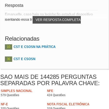
Resposta
Emanuelle, caso haja na legislação estadual dispositivo
isentando essa transferência o correto é o C...
VER RESPOSTA COMPLETA
Relacionadas
10
CST E CSOSN NA PRÁTICA
36
CST E CSOSN
SAO MAIS DE 144285 PERGUNTAS
SEPARADAS POR PALAVRA CHAVE:
SIMPLES NACIONAL
NFE
579 Questões
424 Questões
NF-E
NOTA FISCAL ELETRÔNICA
320 Questões
318 Questões