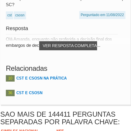
SC?
Perguntado em 11/08/2022
cst
csosn
Resposta
Olá Amanda, enquanto não proferida a decisão final dos
embargos de declaração, conforme a Resposta...
VER RESPOSTA COMPLETA
Relacionadas
10
CST E CSOSN NA PRÁTICA
36
CST E CSOSN
SAO MAIS DE 144411 PERGUNTAS
SEPARADAS POR PALAVRA CHAVE: