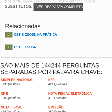
Boa tarde, Laura, correto, o CST 010 é aplicado para os
SUBSTITUTOS.
VER RESPOSTA COMPLETA
Relacionadas
10
CST E CSOSN NA PRÁTICA
36
CST E CSOSN
SAO MAIS DE 144244 PERGUNTAS
SEPARADAS POR PALAVRA CHAVE:
SIMPLES NACIONAL
NFE
579 Questões
424 Questões
NF-E
NOTA FISCAL ELETRÔNICA
320 Questões
318 Questões
NOTA FISCAL
EMISSÃO
444 Questões
260 Questões