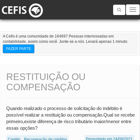
Toggle
navigatio
A Cefis é uma comunidade de 164697 Pessoas interressadas em
contabilidade, assim como você. Junte-se a nós. Levará apenas 1 minuto:
FAZER PARTE
RESTITUIÇÃO OU
COMPENSAÇÃO
Quando realizado o processo de solicitação do indébito é
possível realizar a restituição ou compensação.Qual se recebe
primeiro,existe diferença de risco tributário maior/menor entre
essas opções?
Perguntado em 24/09/2021
Credito
Recuperação de créditos