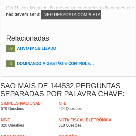
Olá Thiago, Manutenção preventiva ou corretiva são despesas e
não devem ser ativadas. Situação dife...
VER RESPOSTA COMPLETA
Relacionadas
89
ATIVO IMOBILIZADO
6
DOMINANDO A GESTÃO E CONTROLE...
SAO MAIS DE 144532 PERGUNTAS
SEPARADAS POR PALAVRA CHAVE:
SIMPLES NACIONAL
NFE
579 Questões
424 Questões
NF-E
NOTA FISCAL ELETRÔNICA
320 Questões
318 Questões