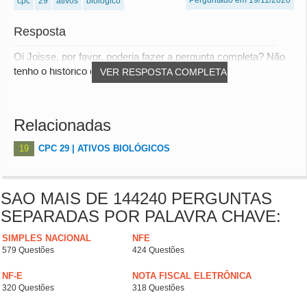
Perguntado em 19/11/2020
cpc
29
ativos
biologico
Resposta
Oi Joisse, por favor, poderia fazer a pergunta completa? Não
tenho o histórico de perguntas anterio...
VER RESPOSTA COMPLETA
Relacionadas
19
CPC 29 | ATIVOS BIOLÓGICOS
SAO MAIS DE 144240 PERGUNTAS
SEPARADAS POR PALAVRA CHAVE:
SIMPLES NACIONAL
NFE
579 Questões
424 Questões
NF-E
NOTA FISCAL ELETRÔNICA
320 Questões
318 Questões