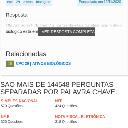
Perguntado em 15/11/2020
cpc
29
ativos
biologico
Resposta
Olá Astracon tudo bem? a norma dá essa tratativa pois o ativo
biológico está em "construção", ou sej...
VER RESPOSTA COMPLETA
Relacionadas
19
CPC 29 | ATIVOS BIOLÓGICOS
SAO MAIS DE 144548 PERGUNTAS
SEPARADAS POR PALAVRA CHAVE:
SIMPLES NACIONAL
NFE
579 Questões
424 Questões
NF-E
NOTA FISCAL ELETRÔNICA
320 Questões
318 Questões