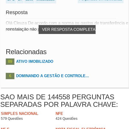
Resposta
Olá Cleuza De acordo com a norma os gastos de transferência e
reinstalação não podem ser ativados de...
VER RESPOSTA COMPLETA
Relacionadas
89
ATIVO IMOBILIZADO
6
DOMINANDO A GESTÃO E CONTROLE...
SAO MAIS DE 144558 PERGUNTAS
SEPARADAS POR PALAVRA CHAVE:
SIMPLES NACIONAL
NFE
579 Questões
424 Questões