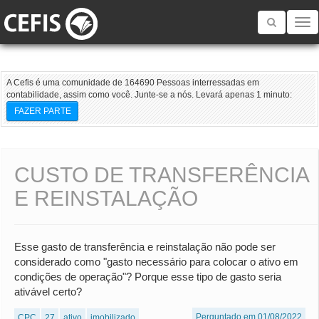
Toggle
navigatio
A Cefis é uma comunidade de 164690 Pessoas interressadas em
contabilidade, assim como você. Junte-se a nós. Levará apenas 1 minuto:
FAZER PARTE
CUSTO DE TRANSFERÊNCIA
E REINSTALAÇÃO
Esse gasto de transferência e reinstalação não pode ser
considerado como "gasto necessário para colocar o ativo em
condições de operação"? Porque esse tipo de gasto seria
ativável certo?
Perguntado em 01/08/2022
CPC
27
ativo
imobilizado