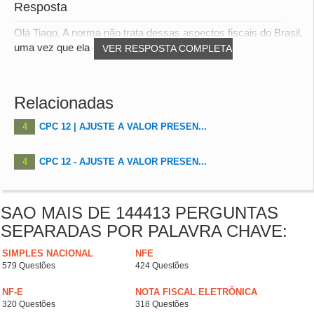
Resposta
Olá Tiago, A norma não trata dessas aspectos fiscais do Brasil,
uma vez que ela é global. Mas vend...
VER RESPOSTA COMPLETA
Relacionadas
4
CPC 12 | AJUSTE A VALOR PRESEN...
4
CPC 12 - AJUSTE A VALOR PRESEN...
SAO MAIS DE 144413 PERGUNTAS
SEPARADAS POR PALAVRA CHAVE:
SIMPLES NACIONAL
NFE
579 Questões
424 Questões
NF-E
NOTA FISCAL ELETRÔNICA
320 Questões
318 Questões