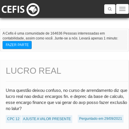
Toggle
navigatio
A Cefis é uma comunidade de 164636 Pessoas interressadas em
contabilidade, assim como você. Junte-se a nós. Levará apenas 1 minuto:
FAZER PARTE
LUCRO REAL
Uma questão deixou confuso, no curso de arrendamento diz que
lucro real nao deduz encargos fin. e deprec da base de calculo,
esse encargo finance que vai gerar do avp posso fazer exclusão
no lalur?
Perguntado em 29/09/2021
CPC 12
AJUSTE A VALOR PRESENTE