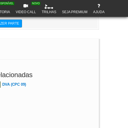
ISPONÍVEL
NOVO
TORIA
VIDEO CALL
TRILHAS
SEJA PREMIUM
AJUDA
AZER PARTE
lacionadas
DVA (CPC 09)