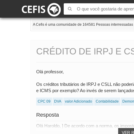
A Cefis é uma comunidade de 164581 Pessoas interressadas e
CRÉDITO DE IRPJ E C
Olá professor,
Os créditos tributários de IRPJ e CSLL não poderi
e ICMS por exemplo? Ao invés de serem lançados
CPC 09
DVA
valor Adicionado
Contabilidade
Demons
Resposta
Olá Haroldo, ] De acordo com a norma, os impost
VER 