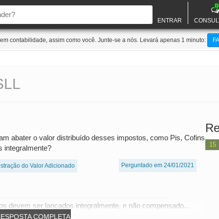
D
ENTRAR
CONSUL
m contabilidade, assim como você. Junte-se a nós. Levará apenas 1 minuto:
F
SLL
Re
am abater o valor distribuído desses impostos, como Pis, Cofins
15
 integralmente?
Perguntado em 24/01/2021
tração do Valor Adicionado
os devem ser lançados integralmente, e não compensado...
RESPOSTA COMPLETA