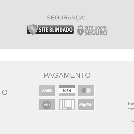
SEGURANÇA:
PAGAMENTO
TO
Faç
con
C