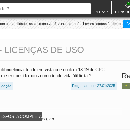
D
ENTRAR
CONSUL
m contabilidade, assim como você. Junte-se a nós. Levará apenas 1 minuto:
F
 - LICENÇAS DE USO
il indefinida, tendo em vista que no item 18.19 do CPC
Re
m ser considerados como tendo vida útil finita"?
6
Perguntado em 27/01/2025
ulgação
RESPOSTA COMPLETA
as e Médias Empresas), co...