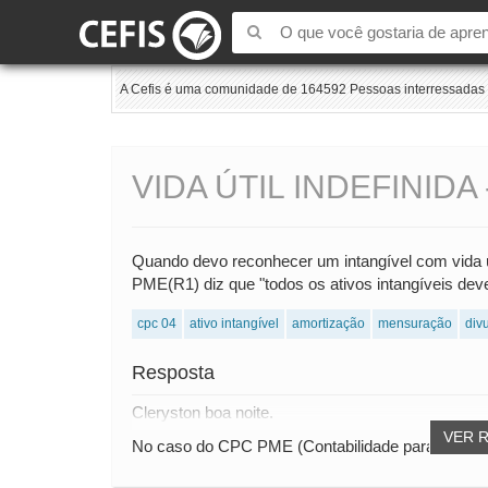
A Cefis é uma comunidade de 164592 Pessoas interressadas e
VIDA ÚTIL INDEFINIDA
Quando devo reconhecer um intangível com vida út
PME(R1) diz que "todos os ativos intangíveis deve
cpc 04
ativo intangível
amortização
mensuração
div
Resposta
Cleryston boa noite.
VER 
No caso do CPC PME (Contabilidade para Pequen