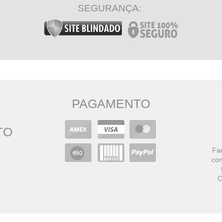
SEGURANÇA:
PAGAMENTO
TO
Faç
con
C