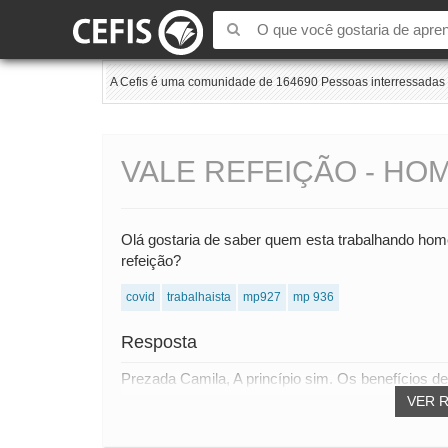
A Cefis é uma comunidade de 164690 Pessoas interressadas e
VALE REFEIÇÃO - HO
Olá gostaria de saber quem esta trabalhando hom
refeição?
covid
trabalhaista
mp927
mp 936
Resposta
Prezada Camila, A princípio sim. Os benefícios de
VER 