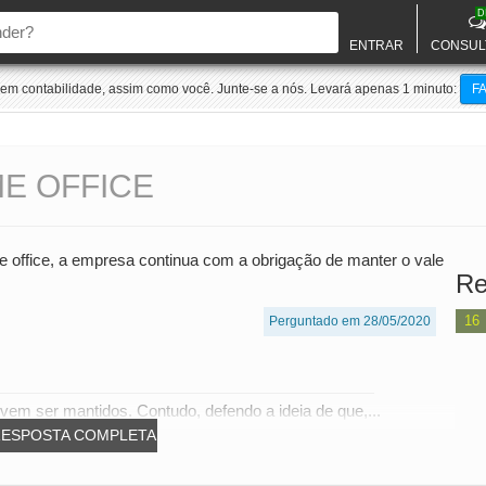
D
ENTRAR
CONSUL
m contabilidade, assim como você. Junte-se a nós. Levará apenas 1 minuto:
F
ME OFFICE
e office, a empresa continua com a obrigação de manter o vale
Re
16
Perguntado em 28/05/2020
vem ser mantidos. Contudo, defendo a ideia de que,...
RESPOSTA COMPLETA