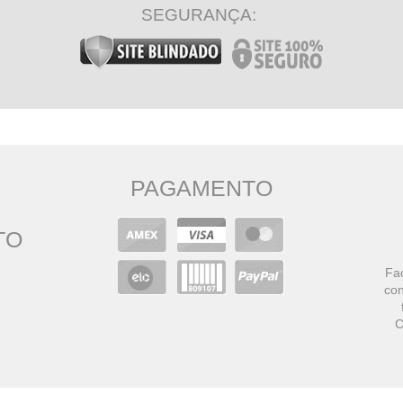
SEGURANÇA:
PAGAMENTO
TO
Faç
con
C