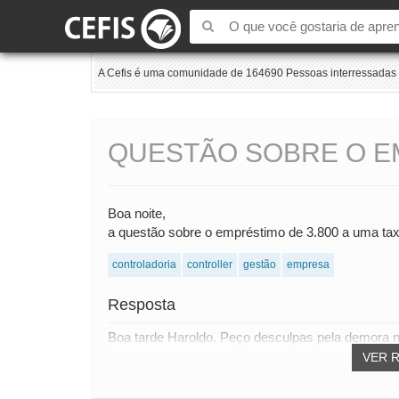
A Cefis é uma comunidade de 164690 Pessoas interressadas e
QUESTÃO SOBRE O EM
Boa noite,
a questão sobre o empréstimo de 3.800 a uma taxa
controladoria
controller
gestão
empresa
Resposta
Boa tarde Haroldo. Peço desculpas pela demora n
VER 