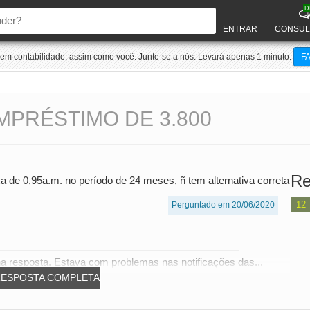
D
ENTRAR
CONSUL
m contabilidade, assim como você. Junte-se a nós. Levará apenas 1 minuto:
F
PRÉSTIMO DE 3.800
Re
 de 0,95a.m. no período de 24 meses, ñ tem alternativa correta
12
Perguntado em 20/06/2020
a resposta. Estava com problemas nas notificações das...
RESPOSTA COMPLETA