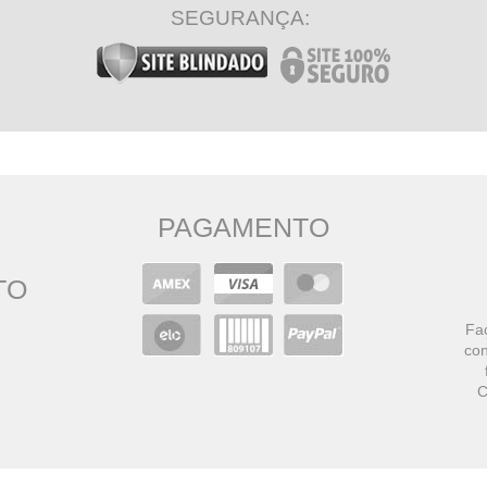
SEGURANÇA:
PAGAMENTO
TO
Faç
con
C