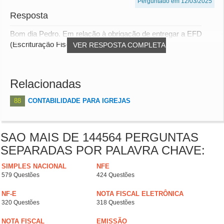
Perguntado em 12/03/2025
Resposta
Bom dia Pedro. Em relação à obrigação de entregar a EFD
(Escrituração Fiscal Digital), é importan...
VER RESPOSTA COMPLETA
Relacionadas
88
CONTABILIDADE PARA IGREJAS
SAO MAIS DE 144564 PERGUNTAS
SEPARADAS POR PALAVRA CHAVE:
SIMPLES NACIONAL
NFE
579 Questões
424 Questões
NF-E
NOTA FISCAL ELETRÔNICA
320 Questões
318 Questões
NOTA FISCAL
EMISSÃO