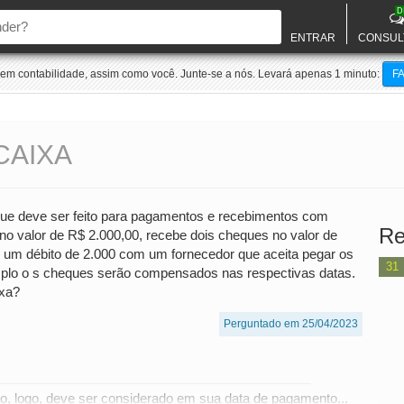
D
ENTRAR
CONSUL
m contabilidade, assim como você. Junte-se a nós. Levará apenas 1 minuto:
F
CAIXA
que deve ser feito para pagamentos e recebimentos com
Re
 valor de R$ 2.000,00, recebe dois cheques no valor de
m um débito de 2.000 com um fornecedor que aceita pegar os
31
lo o s cheques serão compensados nas respectivas datas.
ixa?
Perguntado em 25/04/2023
, logo, deve ser considerado em sua data de pagamento...