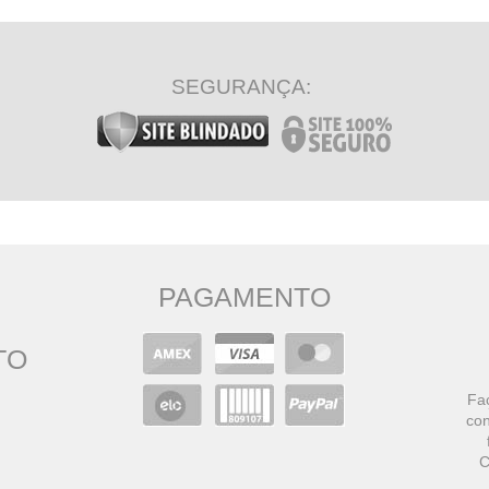
SEGURANÇA:
PAGAMENTO
TO
Faç
con
C