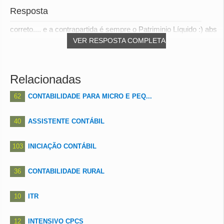
Resposta
correto.... e a contrapartida é sempre o Patriminio Líquido :) abs
VER RESPOSTA COMPLETA
Relacionadas
62
CONTABILIDADE PARA MICRO E PEQ...
40
ASSISTENTE CONTÁBIL
103
INICIAÇÃO CONTÁBIL
36
CONTABILIDADE RURAL
10
ITR
12
INTENSIVO CPCS