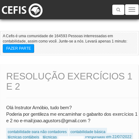
Toggle
navigatio
A Cefis é uma comunidade de 164593 Pessoas interressadas em
contabilidade, assim como você. Junte-se a nós. Levará apenas 1 minuto:
FAZER PARTE
RESOLUÇÃO EXERCÍCIOS 1
E 2
Olá Instrutor Arnóbio, tudo bem?
Poderia por gentileza me encaminhar o gabarito dos exercícios 1
e 2 no e-mail:joao.agustors@gmail.com ?
contabilidade para não contadores
contabilidade básica
Perguntado em 22/07/2022
técnicas contábeis
técnicas