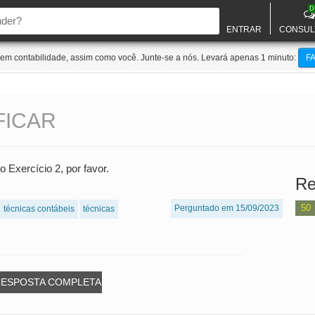
D
ENTRAR
CONSUL
m contabilidade, assim como você. Junte-se a nós. Levará apenas 1 minuto:
F
FICAR
 Exercício 2, por favor.
Re
50
Perguntado em 15/09/2023
técnicas contábeis
técnicas
RESPOSTA COMPLETA