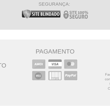
SEGURANÇA:
PAGAMENTO
TO
Faç
con
C